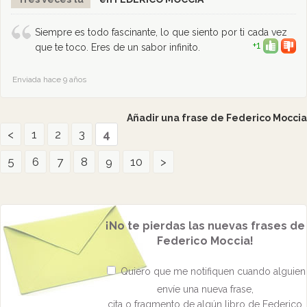
Siempre es todo fascinante, lo que siento por ti cada vez
+1
que te toco. Eres de un sabor infinito.
Enviada hace 9 años
Añadir una frase de Federico Moccia
<
1
2
3
4
5
6
7
8
9
10
>
¡No te pierdas las nuevas frases de
Federico Moccia!
Quiero que me notifiquen cuando alguien
envíe una nueva frase,
cita o fragmento de algún libro de Federico