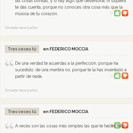
las cosas bonitas, y si hay algo que desentona, ni siquiera
te das cuenta, porque no conoces otra cosa más que la
0
música de tu corazón.
Enviada hace 9 años
Tres veces tú
en FEDERICO MOCCIA
De una verdad te acuerdas a la perfección, porque ha
sucedido; de una mentira no, porque te la has inventado a
0
partir de nada.
Enviada hace 9 años
Tres veces tú
en FEDERICO MOCCIA
--1
A veces son las cosas más simples las que te hacen feliz.