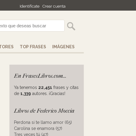
Identifícate
Crear cuenta
TORES
TOP FRASES
IMÁGENES
En FrasesLibros.com...
Ya tenemos
22,451
frases y citas
de
1,339
autores. ¡Gracias!
Libros de Federico Moccia
Perdona si te llamo amor (65)
Carolina se enamora (57)
Tres veces tú (47)