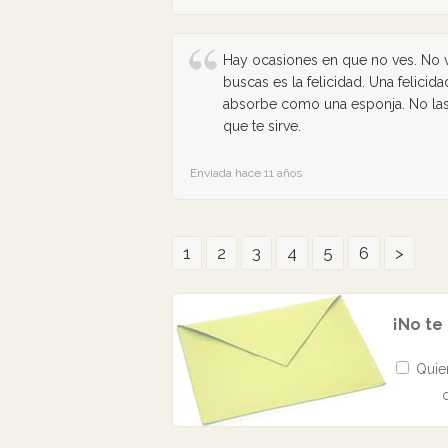
Hay ocasiones en que no ves. No v
buscas es la felicidad. Una felicida
absorbe como una esponja. No las v
que te sirve.
Enviada hace 11 años
1
2
3
4
5
6
>
¡No te
Quier