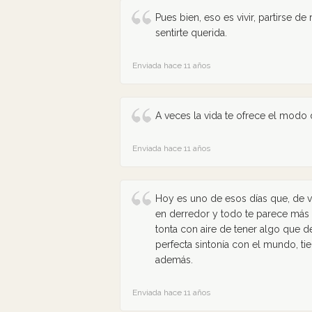
Pues bien, eso es vivir, partirse d
sentirte querida.
Enviada hace 11 años
A veces la vida te ofrece el modo 
Enviada hace 11 años
Hoy es uno de esos días que, de 
en derredor y todo te parece más b
tonta con aire de tener algo que d
perfecta sintonía con el mundo, ti
además.
Enviada hace 11 años