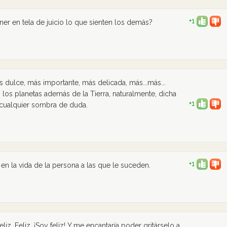
+1
r en tela de juicio lo que sienten los demás?
s dulce, más importante, más delicada, más...más...
os los planetas además de la Tierra, naturalmente, dicha
+1
 cualquier sombra de duda.
+1
 en la vida de la persona a las que le suceden.
iz. Feliz. ¡Soy feliz! Y me encantaría poder gritárselo a