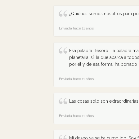
¿Quiénes somos nosotros para pone
Enviada hace 11 años
Esa palabra. Tesoro. La palabra má
planetaria, sí, la que abarca a tod
por él y de esa forma, ha borrado
Enviada hace 11 años
Las cosas sólo son extraordinarias
Enviada hace 11 años
Mi deseo ya se ha cumplido. Soy fel