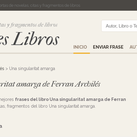
cortas de novelas, citas y fragmentos de libros
tas y fragmentos de libros
s Libros
INICIO
ENVIAR FRASE
AU
lés
> Una singularitat amarga
laritat amarga de Ferran Archilés
 mejores
frases del libro Una singularitat amarga de Ferran
itas, fragmentos del libro Una singularitat amarga.
a