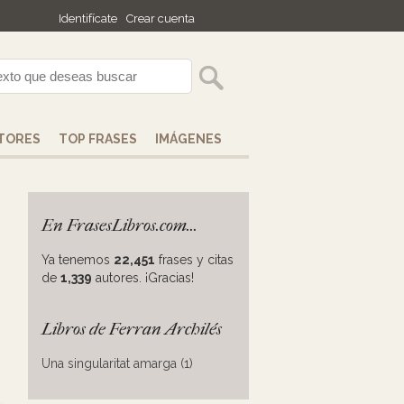
Identifícate
Crear cuenta
TORES
TOP FRASES
IMÁGENES
En FrasesLibros.com...
Ya tenemos
22,451
frases y citas
de
1,339
autores. ¡Gracias!
Libros de Ferran Archilés
Una singularitat amarga (1)