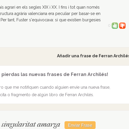
s agrari en els segles XIX i XX. I fins i tot quan només
estructura agrària valenciana era peculiar per basar-se en
. Per tant, Fuster s'equivocava: sí que existien burgesies
0
Añadir una frase de Ferran Archilé
 pierdas las nuevas frases de Ferran Archilés!
o que me notifiquen cuando alguien envíe una nueva frase,
cita o fragmento de algún libro de Ferran Archilés.
 singularitat amarga