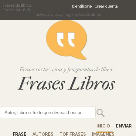
Frases de libros,
Identifícate
Crear cuenta
frases cortas de
novelas, citas y fragmentos de libros
Frases cortas, citas y fragmentos de libros
Frases Libros
INICIO
ENVIAR
FRASE
AUTORES
TOP FRASES
IMÁGENES