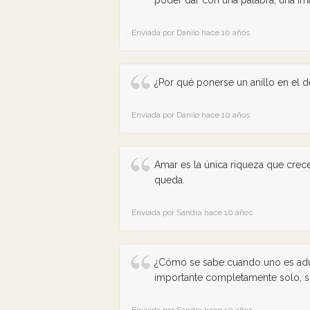
poder dar con una palabra, una im
Enviada por Danilo hace 10 años
¿Por qué ponerse un anillo en el
Enviada por Danilo hace 10 años
Amar es la única riqueza que crec
queda.
Enviada por Sandra hace 10 años
¿Cómo se sabe cuando uno es adu
importante completamente solo, si