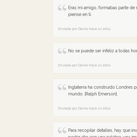
Eras mi amigo, formabas parte de m
piense en ti.
Enviada por Danilo hace 10 años
No se puede ser infeliz a todas ho
Enviada por Danilo hace 10 años
Inglaterra ha construido Londres pa
mundo. [Ralph Emerson].
Enviada por Danilo hace 10 años
Para recopilar detalles, hay que in