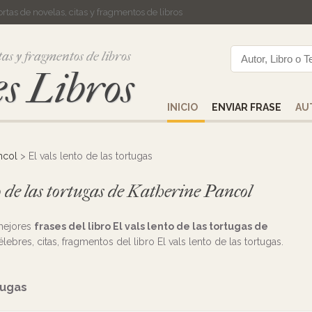
cortas de novelas, citas y fragmentos de libros
tas y fragmentos de libros
s Libros
INICIO
ENVIAR FRASE
AU
ncol
> El vals lento de las tortugas
to de las tortugas de Katherine Pancol
 mejores
frases del libro El vals lento de las tortugas de
élebres, citas, fragmentos del libro El vals lento de las tortugas.
tugas