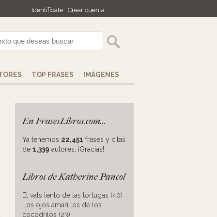
Identifícate
Crear cuenta
TORES
TOP FRASES
IMÁGENES
En FrasesLibros.com...
Ya tenemos
22,451
frases y citas
de
1,339
autores. ¡Gracias!
Libros de Katherine Pancol
El vals lento de las tortugas (40)
Los ojos amarillos de los
cocodrilos (23)