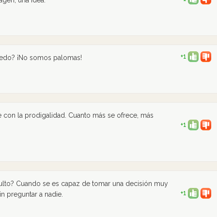
agen, una idea.
+1
 dedo? ¡No somos palomas!
e con la prodigalidad. Cuanto más se ofrece, más
+1
lto? Cuando se es capaz de tomar una decisión muy
+1
n preguntar a nadie.