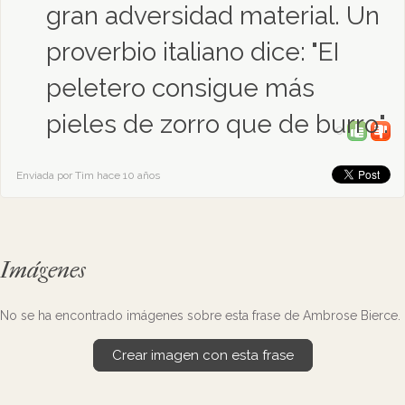
gran adversidad material. Un
proverbio italiano dice: "EI
peletero consigue más
pieles de zorro que de burro".
0
Enviada por Tim hace 10 años
Imágenes
No se ha encontrado imágenes sobre esta frase de Ambrose Bierce.
Crear imagen con esta frase