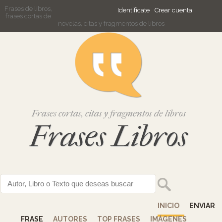
Frases de libros,
Identifícate
Crear cuenta
frases cortas de
novelas, citas y fragmentos de libros
Frases cortas, citas y fragmentos de libros
Frases Libros
INICIO
ENVIAR
FRASE
AUTORES
TOP FRASES
IMÁGENES