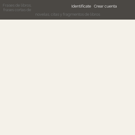
Frases de libros,
Identifícate
Crear cuenta
frases cortas de
novelas, citas y fragmentos de libros