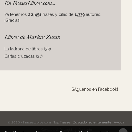
En FrasesLibros.com...
Ya tenemos
22,451
frases y citas de
1,339
autores.
¡Gracias!
Libros de Markus Zusak
La ladrona de libros (33)
Cartas cruzadas (27)
SÃ­guenos en Facebook!
© 2026 - FrasesLibros.com
Top Frases
Buscado recientemente
Ayuda
Contacto & Privacidad
Contacto