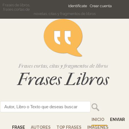
Frases de libros,
Identifícate
Crear cuenta
frases cortas de
novelas, citas y fragmentos de libros
Frases cortas, citas y fragmentos de libros
Frases Libros
INICIO
ENVIAR
FRASE
AUTORES
TOP FRASES
IMÁGENES