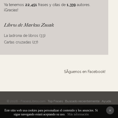
Ya tenemos
22,451
frases y citas de
1,339
autores.
¡Gracias!
Libros de Markus Zusak
La ladrona de libros (33)
Cartas cruzadas (27)
SÃ­guenos en Facebook!
© 2026 - FrasesLibros.com
Top Frases
Buscado recientemente
Ayuda
Contacto & Privacidad
Contacto
×
Este sitio web usa cookies para personalizar el contenido y los anuncios. Si
sigue navegando estará aceptando su uso.
Más información