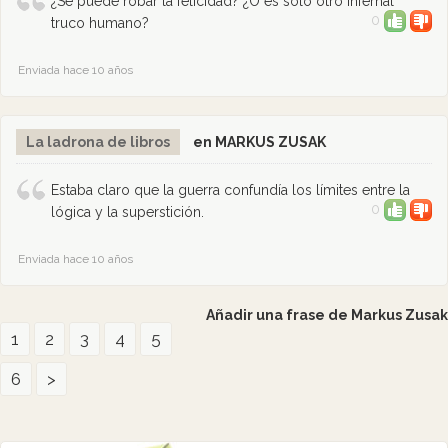
¿Se puede robar la felicidad? ¿O es sólo otro infernal
0
truco humano?
Enviada hace 10 años
La ladrona de libros
en MARKUS ZUSAK
Estaba claro que la guerra confundía los límites entre la
0
lógica y la superstición.
Enviada hace 10 años
Añadir una frase de Markus Zusak
1
2
3
4
5
6
>