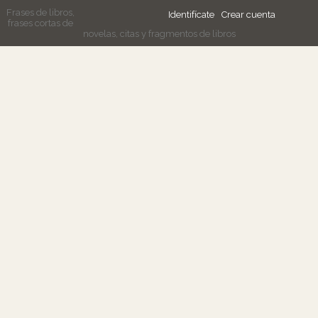
Frases de libros,
Identifícate
Crear cuenta
frases cortas de
novelas, citas y fragmentos de libros