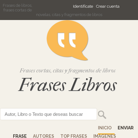
Frases de libros,
Identifícate
Crear cuenta
frases cortas de
novelas, citas y fragmentos de libros
Frases cortas, citas y fragmentos de libros
Frases Libros
INICIO
ENVIAR
FRASE
AUTORES
TOP FRASES
IMÁGENES