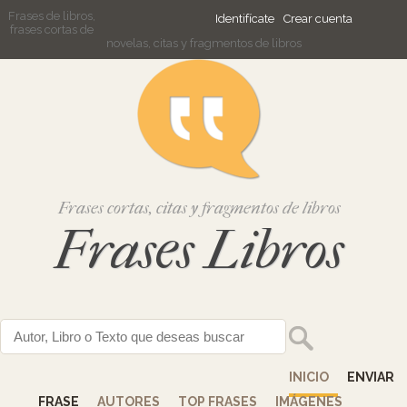
Frases de libros,
Identifícate
Crear cuenta
frases cortas de
novelas, citas y fragmentos de libros
Frases cortas, citas y fragmentos de libros
Frases Libros
INICIO
ENVIAR
FRASE
AUTORES
TOP FRASES
IMÁGENES