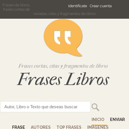
Frases de libros,
Identifícate
Crear cuenta
frases cortas de
novelas, citas y fragmentos de libros
Frases cortas, citas y fragmentos de libros
Frases Libros
INICIO
ENVIAR
FRASE
AUTORES
TOP FRASES
IMÁGENES