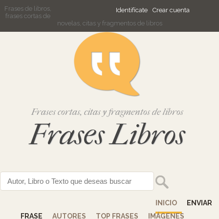
Frases de libros,
Identifícate
Crear cuenta
frases cortas de
novelas, citas y fragmentos de libros
Frases cortas, citas y fragmentos de libros
Frases Libros
INICIO
ENVIAR
FRASE
AUTORES
TOP FRASES
IMÁGENES