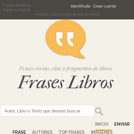
Frases de libros,
Identifícate
Crear cuenta
frases cortas de
novelas, citas y fragmentos de libros
Frases cortas, citas y fragmentos de libros
Frases Libros
INICIO
ENVIAR
FRASE
AUTORES
TOP FRASES
IMÁGENES