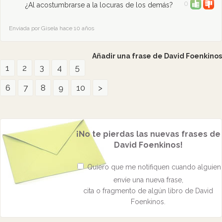
0
¿Al acostumbrarse a la locuras de los demás?
Enviada por Gisela hace 10 años
Añadir una frase de David Foenkinos
1
2
3
4
5
6
7
8
9
10
>
¡No te pierdas las nuevas frases de
David Foenkinos!
Quiero que me notifiquen cuando alguien
envíe una nueva frase,
cita o fragmento de algún libro de David
Foenkinos.