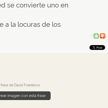
ed se convierte uno en
 a la locuras de los
0
frase de David Foenkinos.
rear imagen con esta frase