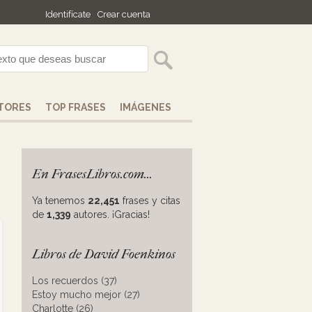
Identifícate
Crear cuenta
TORES
TOP FRASES
IMÁGENES
En FrasesLibros.com...
Ya tenemos
22,451
frases y citas
de
1,339
autores. ¡Gracias!
Libros de David Foenkinos
Los recuerdos (37)
Estoy mucho mejor (27)
Charlotte (26)