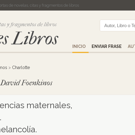
cortas de novelas, citas y fragmentos de libros
tas y fragmentos de libros
s Libros
INICIO
ENVIAR FRASE
AU
inos
>
Charlotte
de David Foenkinos
tencias maternales,
.
elancolía.