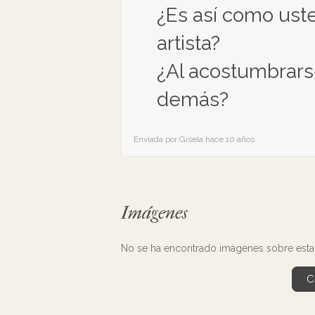
¿Es así como ust
artista?
¿Al acostumbrarse
demás?
Enviada por Gisela hace 10 años
Imágenes
No se ha encontrado imágenes sobre esta 
C