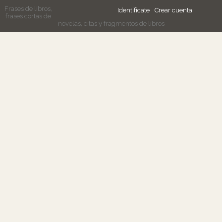
Frases de libros,
Identifícate
Crear cuenta
frases cortas de
novelas, citas y fragmentos de libros