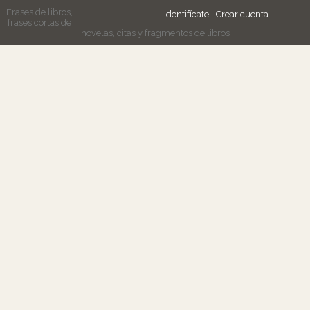
Frases de libros,
Identifícate
Crear cuenta
frases cortas de
novelas, citas y fragmentos de libros