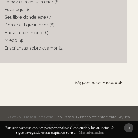
La paz está en tu interior (8)
Estás aquí (8)
Sea libre donde esté (7)
Domar al tigre interior (6)
Hacia la paz interior (5)
Miedo (4)
Enseñanzas sobre el amor (2)
SÃ­guenos en Facebook!
© 2026 - FrasesLibros.com
Top Frases
Buscado recientemente
Ayuda
Contacto & Privacidad
Contacto
×
Este sitio web usa cookies para personalizar el contenido y los anuncios. Si
sigue navegando estará aceptando su uso.
Más información