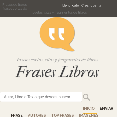
Frases de libros,
Identifícate
Crear cuenta
frases cortas de
novelas, citas y fragmentos de libros
Frases cortas, citas y fragmentos de libros
Frases Libros
INICIO
ENVIAR
FRASE
AUTORES
TOP FRASES
IMÁGENES