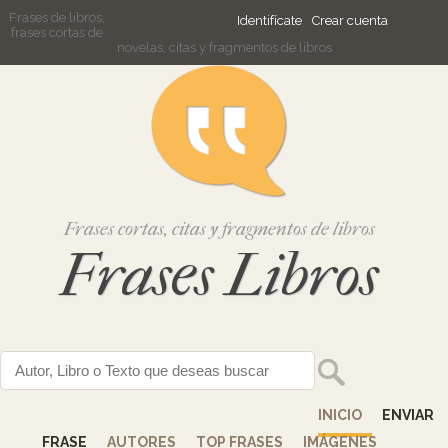
Frases de libros,
Identifícate
Crear cuenta
frases cortas de
novelas, citas y fragmentos de libros
Frases cortas, citas y fragmentos de libros
Frases Libros
INICIO
ENVIAR
FRASE
AUTORES
TOP FRASES
IMÁGENES