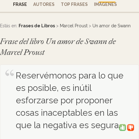
FRASE
AUTORES
TOP FRASES
IMÁGENES
Estás en:
Frases de Libros
>
Marcel Proust
>
Un amor de Swann
Frase del libro Un amor de Swann de
Marcel Proust
Reservémonos para lo que
es posible, es inútil
esforzarse por proponer
cosas inaceptables en las
que la negativa es segura.
0