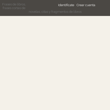
Frases de libros,
Identifícate
Crear cuenta
frases cortas de
novelas, citas y fragmentos de libros