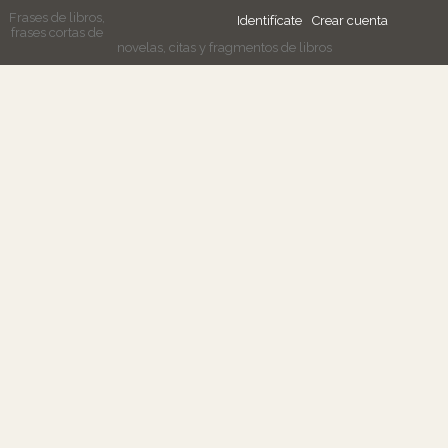
Frases de libros,
Identifícate
Crear cuenta
frases cortas de
novelas, citas y fragmentos de libros