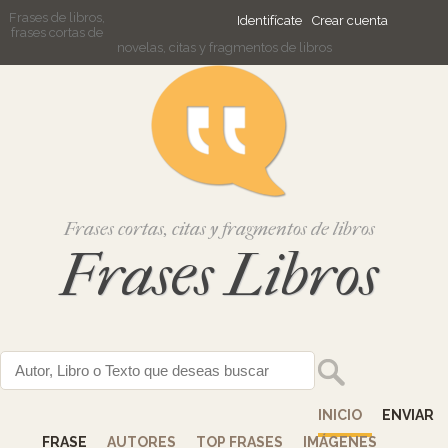
Frases de libros,
Identifícate
Crear cuenta
frases cortas de
novelas, citas y fragmentos de libros
Frases cortas, citas y fragmentos de libros
Frases Libros
INICIO
ENVIAR
FRASE
AUTORES
TOP FRASES
IMÁGENES