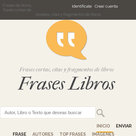
Frases de libros,
Identifícate
Crear cuenta
frases cortas de
novelas, citas y fragmentos de libros
Frases cortas, citas y fragmentos de libros
Frases Libros
INICIO
ENVIAR
FRASE
AUTORES
TOP FRASES
IMÁGENES