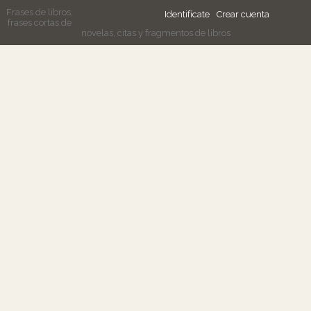
Frases de libros,
Identifícate
Crear cuenta
frases cortas de
novelas, citas y fragmentos de libros