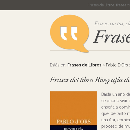
Frases de libros, frases 
Frases cortas, ci
Frase
Estás en:
Frases de Libros
>
Pablo D’Ors
>
Frases del libro Biografía d
Basta un año d
se puede vivir 
enseña a conviv
que, de tanto m
una flor, comie
proceso de mue