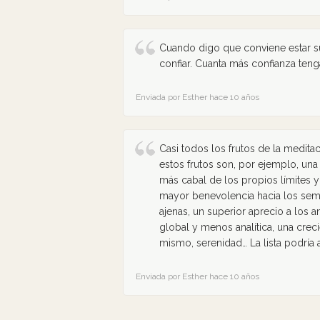
Cuando digo que conviene estar su
confiar. Cuanta más confianza ten
Enviada por Esther hace 10 años
Casi todos los frutos de la medita
estos frutos son, por ejemplo, una
más cabal de los propios límites y
mayor benevolencia hacia los seme
ajenas, un superior aprecio a los 
global y menos analítica, una crec
mismo, serenidad… La lista podría 
Enviada por Esther hace 10 años