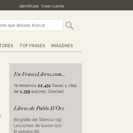
Identifícate
Crear cuenta
TORES
TOP FRASES
IMÁGENES
En FrasesLibros.com...
Ya tenemos
22,451
frases y citas
de
1,339
autores. ¡Gracias!
Libros de Pablo D’Ors
o
Biografía del Silencio (19)
Lecciones de ilusión (10)
El estreno (6)