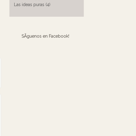
Las ideas puras (4)
SÃ­guenos en Facebook!