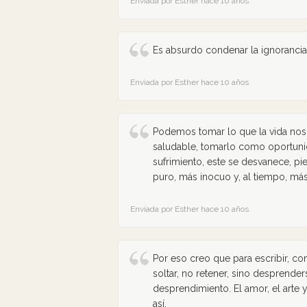
Enviada por Esther hace 10 años
Es absurdo condenar la ignorancia
Enviada por Esther hace 10 años
Podemos tomar lo que la vida nos
saludable, tomarlo como oportunid
sufrimiento, este se desvanece, p
puro, más inocuo y, al tiempo, má
Enviada por Esther hace 10 años
Por eso creo que para escribir, com
soltar, no retener, sino desprende
desprendimiento. El amor, el arte 
así.