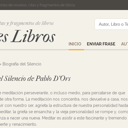
cortas de novelas, citas y fragmentos de libros
tas y fragmentos de libros
s Libros
INICIO
ENVIAR FRASE
AU
 Biografía del Silencio
el Silencio de Pablo D’Ors
e meditación perseverante, o incluso medio, para percatarse de que
de otra forma. La meditación nos concentra, nos devuelve a casa, nos
ir con nuestro ser, agrieta la estructura de nuestra personalidad hasta
editar, la grieta se ensancha y la vieja personalidad se rompe y, com
nza a nacer una nueva. Meditar es asistir a este fascinante y tremendo
rte y renacimiento.