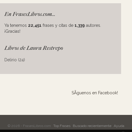
En FrasesLibros.com...
Ya tenemos
22,451
frases y citas de
1,339
autores.
¡Gracias!
Libros de Laura Restrepo
Delirio (24)
SÃ­guenos en Facebook!
© 2026 - FrasesLibros.com
Top Frases
Buscado recientemente
Ayuda