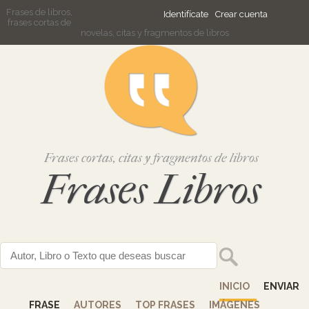
Frases de libros,
Identifícate
Crear cuenta
frases cortas de
novelas, citas y fragmentos de libros
Frases cortas, citas y fragmentos de libros
Frases Libros
INICIO
ENVIAR
FRASE
AUTORES
TOP FRASES
IMÁGENES