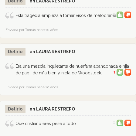
Delirio
en LAURA RESTREPO
0
Esta tragedia empieza a tomar visos de melodrama.
Enviada por Tomás hace 10 años
Delirio
en LAURA RESTREPO
Era una mezcla inquietante de huérfana abandonada e hija
--1
de papi, de niña bien y nieta de Woodstock.
Enviada por Tomás hace 10 años
Delirio
en LAURA RESTREPO
0
Qué cristiano eres pese a todo.