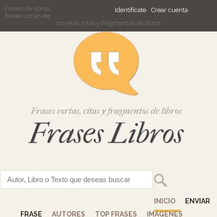
Frases de libros,
Identifícate
Crear cuenta
frases cortas de
novelas, citas y fragmentos de libros
Frases cortas, citas y fragmentos de libros
Frases Libros
INICIO
ENVIAR
FRASE
AUTORES
TOP FRASES
IMÁGENES