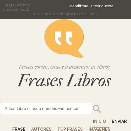
Frases de libros,
Identifícate
Crear cuenta
frases cortas de
novelas, citas y fragmentos de libros
Frases cortas, citas y fragmentos de libros
Frases Libros
INICIO
ENVIAR
FRASE
AUTORES
TOP FRASES
IMÁGENES