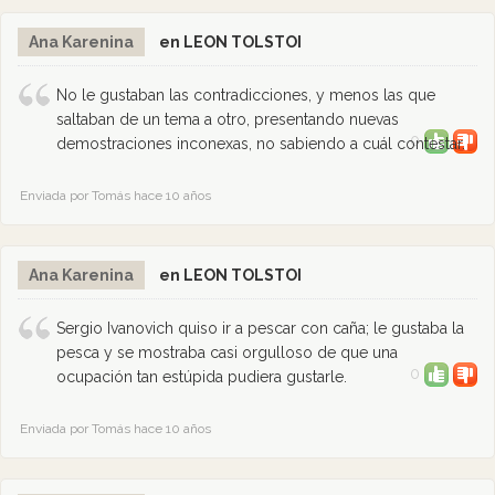
Ana Karenina
en LEON TOLSTOI
No le gustaban las contradicciones, y menos las que
saltaban de un tema a otro, presentando nuevas
0
demostraciones inconexas, no sabiendo a cuál contestar.
Enviada por Tomás hace 10 años
Ana Karenina
en LEON TOLSTOI
Sergio Ivanovich quiso ir a pescar con caña; le gustaba la
pesca y se mostraba casi orgulloso de que una
0
ocupación tan estúpida pudiera gustarle.
Enviada por Tomás hace 10 años