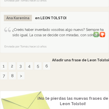
Enviada por Tomás hace 10 años
Ana Karenina
en LEON TOLSTOI
¿Creéis haber inventado vosotras algo nuevo? Siempre ha
0
sido igual. La cosa se decide con miradas, con sonrisas.
Enviada por Tomás hace 10 años
Añadir una frase de Leon Tolstoi
1
2
3
4
5
6
7
8
>
¡No te pierdas las nuevas frases de
Leon Tolstoi!