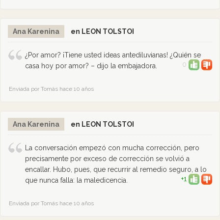
Ana Karenina
en LEON TOLSTOI
¿Por amor? ¡Tiene usted ideas antediluvianas! ¿Quién se
0
casa hoy por amor? – dijo la embajadora.
Enviada por Tomás hace 10 años
Ana Karenina
en LEON TOLSTOI
La conversación empezó con mucha corrección, pero
precisamente por exceso de corrección se volvió a
encallar. Hubo, pues, que recurrir al remedio seguro, a lo
+1
que nunca falla: la maledicencia.
Enviada por Tomás hace 10 años