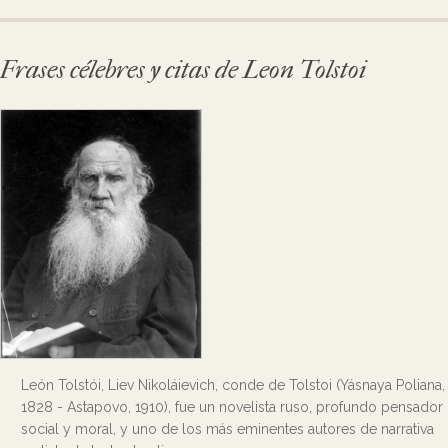
Frases célebres y citas de Leon Tolstoi
León Tolstói, Liev Nikoláievich, conde de Tolstoi (Yásnaya Poliana,
1828 - Astapovo, 1910), fue un novelista ruso, profundo pensador
social y moral, y uno de los más eminentes autores de narrativa