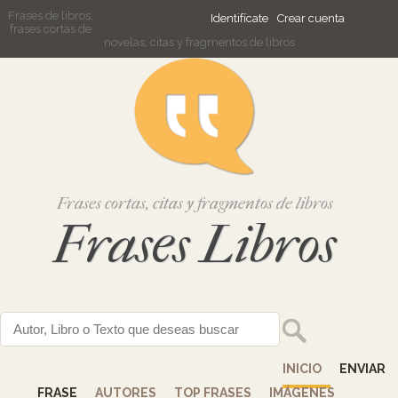
Frases de libros,
Identifícate
Crear cuenta
frases cortas de
novelas, citas y fragmentos de libros
Frases cortas, citas y fragmentos de libros
Frases Libros
INICIO
ENVIAR
FRASE
AUTORES
TOP FRASES
IMÁGENES