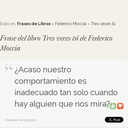
Estás en:
Frases de Libros
>
Federico Moccia
>
Tres veces tú
Frase del libro Tres veces tú de Federico
Moccia
¿Acaso nuestro
comportamiento es
inadecuado tan solo cuando
hay alguien que nos mira?
+3
Enviada hace 9 años