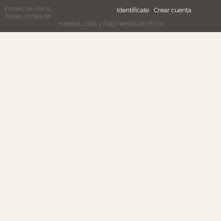
Frases de libros,
Identifícate
Crear cuenta
frases cortas de
novelas, citas y fragmentos de libros