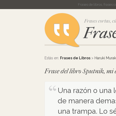
Frases de libros, frases 
Frases cortas, ci
Frase
Estás en:
Frases de Libros
>
Haruki Mura
Frase del libro Sputnik, 
Una razón o una l
de manera demas
una trampa. Lo sé