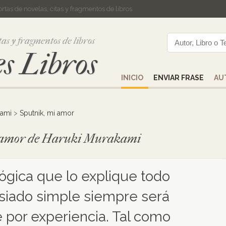
cortas de novelas, citas y fragmentos de libros
tas y fragmentos de libros
s Libros
INICIO
ENVIAR FRASE
AU
kami
>
Sputnik, mi amor
mi amor de Haruki Murakami
ógica que lo explique todo
iado simple siempre será
 por experiencia. Tal como