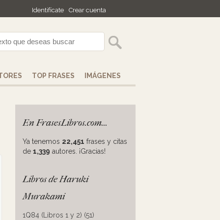
Identifícate
Crear cuenta
TORES
TOP FRASES
IMÁGENES
En FrasesLibros.com...
Ya tenemos
22,451
frases y citas
de
1,339
autores. ¡Gracias!
Libros de Haruki
Murakami
1Q84 (Libros 1 y 2) (51)