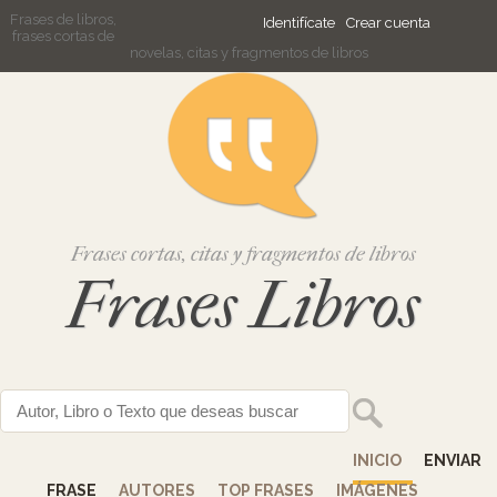
Frases de libros,
Identifícate
Crear cuenta
frases cortas de
novelas, citas y fragmentos de libros
Frases cortas, citas y fragmentos de libros
Frases Libros
INICIO
ENVIAR
FRASE
AUTORES
TOP FRASES
IMÁGENES