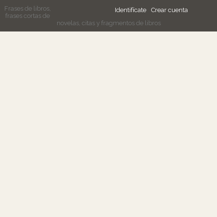
Frases de libros,
Identifícate
Crear cuenta
frases cortas de
novelas, citas y fragmentos de libros