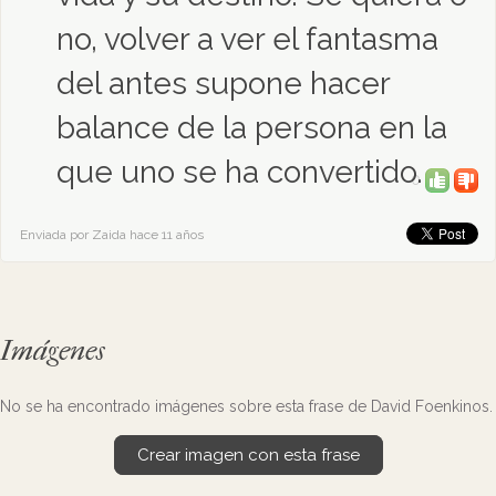
no, volver a ver el fantasma
del antes supone hacer
balance de la persona en la
que uno se ha convertido.
0
Enviada por Zaida hace 11 años
Imágenes
No se ha encontrado imágenes sobre esta frase de David Foenkinos.
Crear imagen con esta frase