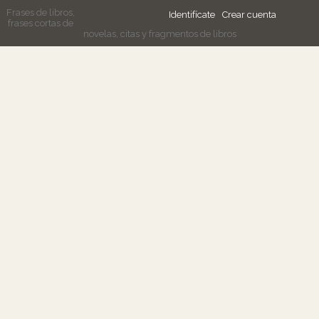
Frases de libros,
Identifícate
Crear cuenta
frases cortas de
novelas, citas y fragmentos de libros