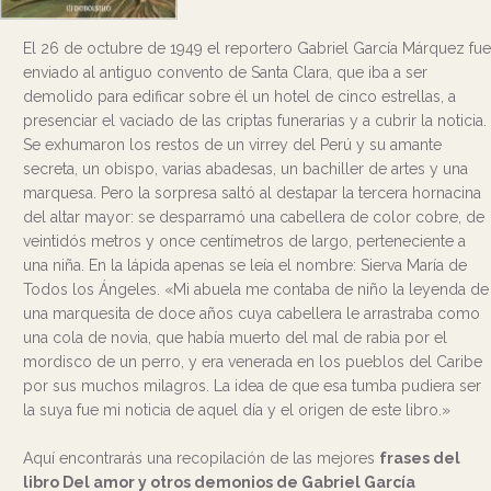
El 26 de octubre de 1949 el reportero Gabriel García Márquez fue
enviado al antiguo convento de Santa Clara, que iba a ser
demolido para edificar sobre él un hotel de cinco estrellas, a
presenciar el vaciado de las criptas funerarias y a cubrir la noticia.
Se exhumaron los restos de un virrey del Perú y su amante
secreta, un obispo, varias abadesas, un bachiller de artes y una
marquesa. Pero la sorpresa saltó al destapar la tercera hornacina
del altar mayor: se desparramó una cabellera de color cobre, de
veintidós metros y once centímetros de largo, perteneciente a
una niña. En la lápida apenas se leía el nombre: Sierva María de
Todos los Ángeles. «Mi abuela me contaba de niño la leyenda de
una marquesita de doce años cuya cabellera le arrastraba como
una cola de novia, que había muerto del mal de rabia por el
mordisco de un perro, y era venerada en los pueblos del Caribe
por sus muchos milagros. La idea de que esa tumba pudiera ser
la suya fue mi noticia de aquel día y el origen de este libro.»
Aquí encontrarás una recopilación de las mejores
frases del
libro Del amor y otros demonios de Gabriel García