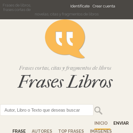
Frases de libros,
Identifícate
Crear cuenta
frases cortas de
novelas, citas y fragmentos de libros
Frases cortas, citas y fragmentos de libros
Frases Libros
INICIO
ENVIAR
FRASE
AUTORES
TOP FRASES
IMÁGENES