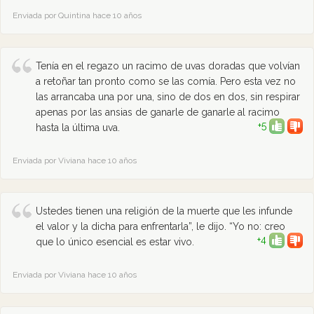
Enviada por Quintina hace 10 años
Tenía en el regazo un racimo de uvas doradas que volvían
a retoñar tan pronto como se las comía. Pero esta vez no
las arrancaba una por una, sino de dos en dos, sin respirar
apenas por las ansias de ganarle de ganarle al racimo
+5
hasta la última uva.
Enviada por Viviana hace 10 años
Ustedes tienen una religión de la muerte que les infunde
el valor y la dicha para enfrentarla”, le dijo. “Yo no: creo
+4
que lo único esencial es estar vivo.
Enviada por Viviana hace 10 años