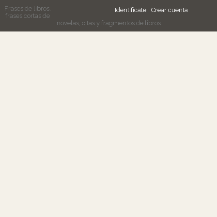
Frases de libros,
Identifícate
Crear cuenta
frases cortas de
novelas, citas y fragmentos de libros