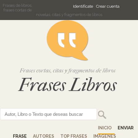
Frases de libros,
Identifícate
Crear cuenta
frases cortas de
novelas, citas y fragmentos de libros
Frases cortas, citas y fragmentos de libros
Frases Libros
INICIO
ENVIAR
FRASE
AUTORES
TOP FRASES
IMÁGENES