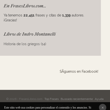
En FrasesLibros.com...
Ya tenemos
22,451
frases y citas de
1,339
autores.
¡Gracias!
Libros de Indro Montanelli
Historia de los griegos (14)
SÃ­guenos en Facebook!
© 2026 - FrasesLibros.com
Top Frases
Buscado recientemente
Ayuda
Contacto & Privacidad
Contacto
×
Este sitio web usa cookies para personalizar el contenido y los anuncios. Si