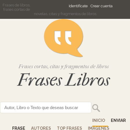
Frases de libros,
Identifícate
Crear cuenta
frases cortas de
novelas, citas y fragmentos de libros
Frases cortas, citas y fragmentos de libros
Frases Libros
INICIO
ENVIAR
FRASE
AUTORES
TOP FRASES
IMÁGENES