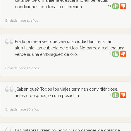
callarse, pero mantiene el escenario en perfectas
+1
condiciones con toda la discreción.
Enviada hace 11 años
Era la primera vez que veía una ciudad tan llena, tan
aturullante, tan cubierta de brillos. No parecía real: era una
0
verbena, una embriaguez de oro.
Enviada hace 10 años
¿Saben qué? Todos los viajes terminan convirtiéndose,
0
antes o después, en una pesadilla…
Enviada hace 10 años
Las palabras crean mundos, y son capaces de crearme