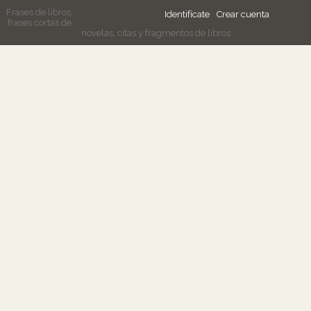
Frases de libros,
Identifícate
Crear cuenta
frases cortas de
novelas, citas y fragmentos de libros