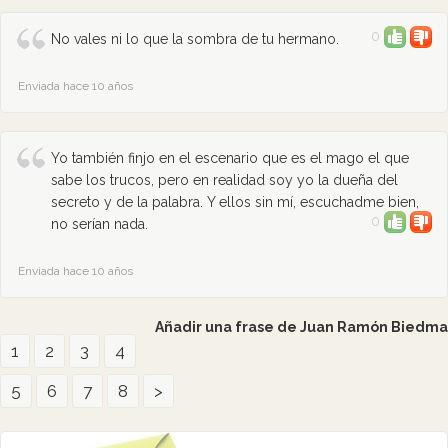
0
No vales ni lo que la sombra de tu hermano.
Enviada hace 10 años
Yo también finjo en el escenario que es el mago el que
sabe los trucos, pero en realidad soy yo la dueña del
secreto y de la palabra. Y ellos sin mí, escuchadme bien,
0
no serían nada.
Enviada hace 10 años
Añadir una frase de Juan Ramón Biedma
1
2
3
4
5
6
7
8
>