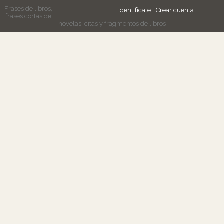
Frases de libros,
Identifícate
Crear cuenta
frases cortas de
novelas, citas y fragmentos de libros