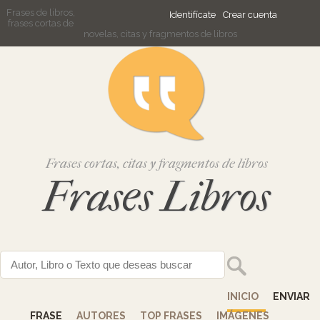
Frases de libros,
Identifícate
Crear cuenta
frases cortas de
novelas, citas y fragmentos de libros
Frases cortas, citas y fragmentos de libros
Frases Libros
INICIO
ENVIAR
FRASE
AUTORES
TOP FRASES
IMÁGENES