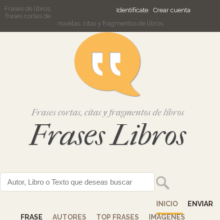
Frases de libros,
Identifícate
Crear cuenta
frases cortas de
novelas, citas y fragmentos de libros
Frases cortas, citas y fragmentos de libros
Frases Libros
INICIO
ENVIAR
FRASE
AUTORES
TOP FRASES
IMÁGENES