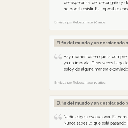
desesperanza, del desengaño y de la
no podría existir. Es imposible enc
Enviada por Rebeca hace 10 años
El fin del mundo y un despiadado p
Hay momentos en que la comprens
ya no importa. Otras veces hago l
estoy de alguna manera extraviado
Enviada por Rebeca hace 10 años
El fin del mundo y un despiadado p
Nadie elige a evolucionar. Es como
Nunca sabes lo que está pasando h