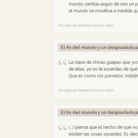
mundo cambia según dé uno un paso
el mundo se modifica a medida qu
Enviada por Rebeca hace 10 años
El fin del mundo y un despiadado p
La clase de chicas guapas que, po
de ellas, ya no te acuerdas de qué 
Que es como los pomelos: indistin
Enviada por Rebeca hace 10 años
El fin del mundo y un despiadado p
(...) piensa que el hecho de que n
existen las cosas opuestas. Es decir