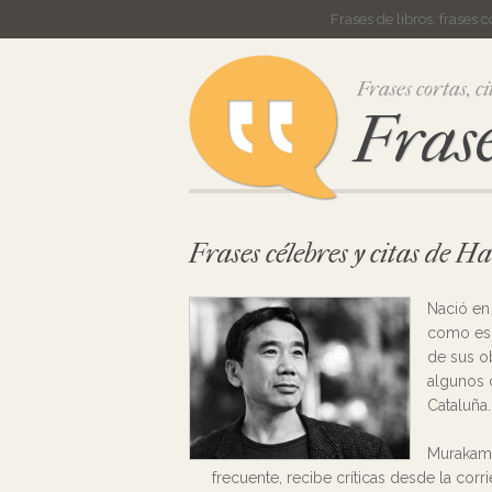
Frases de libros, frases 
Frases cortas, ci
Frase
Frases célebres y citas de
Nació en 
como escr
de sus ob
algunos d
Cataluña.
Murakami
frecuente, recibe críticas desde la corr