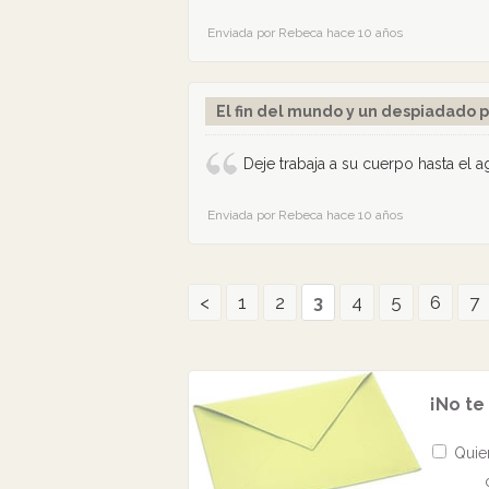
Enviada por Rebeca hace 10 años
El fin del mundo y un despiadado p
Deje trabaja a su cuerpo hasta el
Enviada por Rebeca hace 10 años
<
1
2
3
4
5
6
7
¡No te
Quier