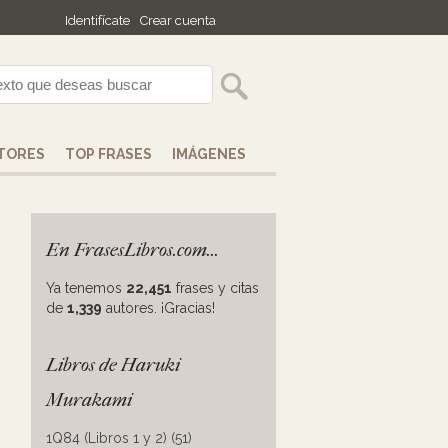
Identifícate
Crear cuenta
TORES
TOP FRASES
IMÁGENES
En FrasesLibros.com...
Ya tenemos
22,451
frases y citas
de
1,339
autores. ¡Gracias!
Libros de Haruki
Murakami
1Q84 (Libros 1 y 2) (51)