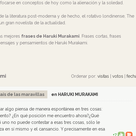
nfocarse en conceptos de hoy como la alienación y la soledad.
e la literatura post-moderna y de hecho, el rotativo londinense, The
 gran novelista de la actualidad.
las mejores
frases de Haruki Murakami
. Frases cortas, frases
 mensajes y pensamientos de Haruki Murakami.
ami
Ordenar por:
visitas
|
votos
|
fech
aís de las maravillas
en HARUKI MURAKAMI
ar algo piensa de manera espontánea en tres cosas:
ento? ¿En qué posición me encuentro ahora?¿Qué
 uno no puede contestar a esas tres cosas, sólo le
nza en sí mismo y el cansancio. Y precisamente en esa
+7