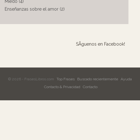
Miedo (4)
Enseñanzas sobre el amor (2)
SÃ­guenos en Facebook!
© 2026 - FrasesLibros.com
Top Frases
Buscado recientemente
Ayuda
Contacto & Privacidad
Contacto