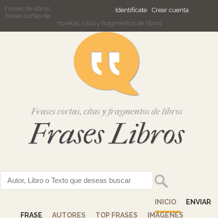
Frases de libros,
Identifícate
Crear cuenta
frases cortas de
novelas, citas y fragmentos de libros
Frases cortas, citas y fragmentos de libros
Frases Libros
INICIO
ENVIAR
FRASE
AUTORES
TOP FRASES
IMÁGENES