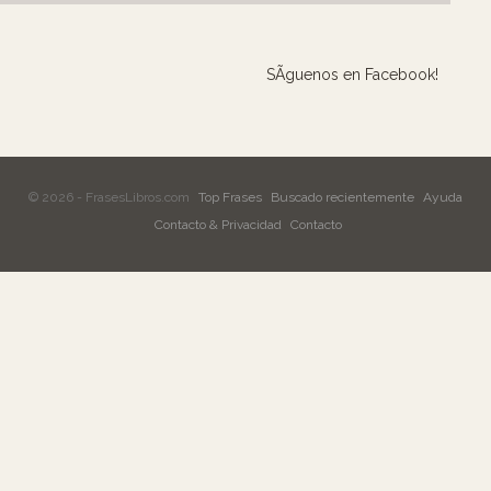
SÃ­guenos en Facebook!
© 2026 - FrasesLibros.com
Top Frases
Buscado recientemente
Ayuda
Contacto & Privacidad
Contacto