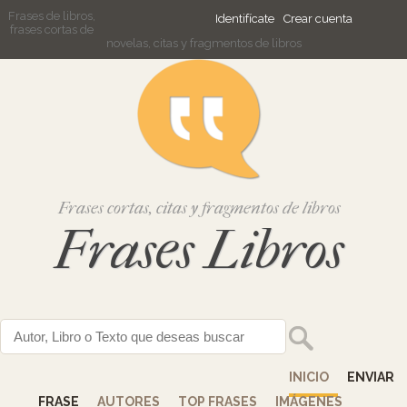
Frases de libros,
Identifícate
Crear cuenta
frases cortas de
novelas, citas y fragmentos de libros
Frases cortas, citas y fragmentos de libros
Frases Libros
INICIO
ENVIAR
FRASE
AUTORES
TOP FRASES
IMÁGENES