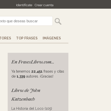
Identifícate
Crear cuenta
TORES
TOP FRASES
IMÁGENES
En FrasesLibros.com...
Ya tenemos
22,451
frases y citas
de
1,339
autores. ¡Gracias!
Libros de John
Katzenbach
La Historia del Loco (105)