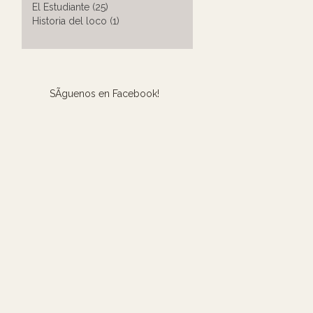
El Estudiante (25)
Historia del loco (1)
SÃ­guenos en Facebook!