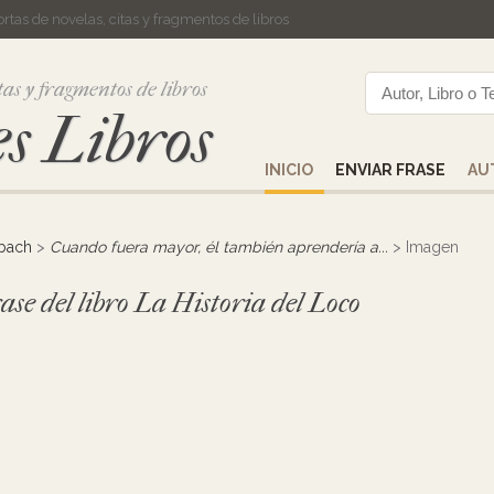
cortas de novelas, citas y fragmentos de libros
tas y fragmentos de libros
s Libros
INICIO
ENVIAR FRASE
AU
bach
>
Cuando fuera mayor, él también aprendería a...
> Imagen
ase del libro La Historia del Loco