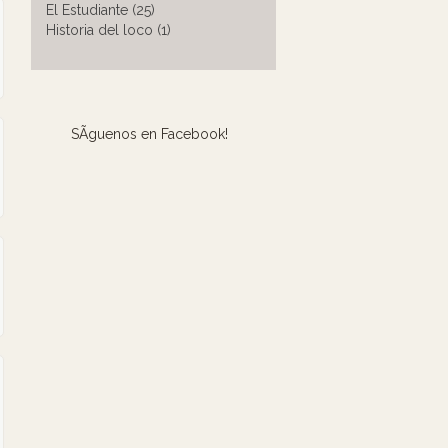
El Estudiante (25)
Historia del loco (1)
SÃ­guenos en Facebook!