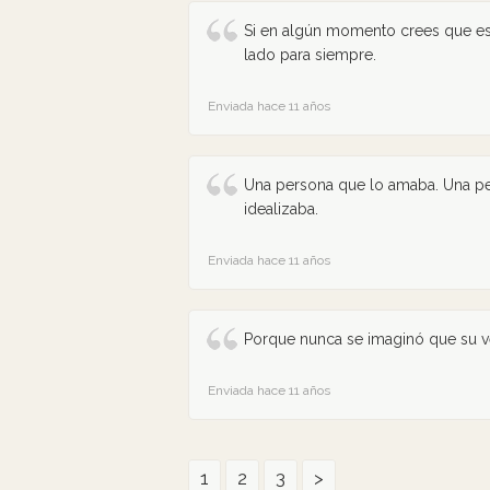
Si en algún momento crees que est
lado para siempre.
Enviada hace 11 años
Una persona que lo amaba. Una per
idealizaba.
Enviada hace 11 años
Porque nunca se imaginó que su v
Enviada hace 11 años
1
2
3
>