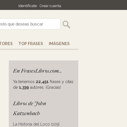
Identifícate
Crear cuenta
TORES
TOP FRASES
IMÁGENES
En FrasesLibros.com...
Ya tenemos
22,451
frases y citas
de
1,339
autores. ¡Gracias!
Libros de John
Katzenbach
La Historia del Loco (105)