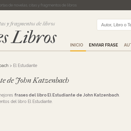
cortas de novelas, citas y fragmentos de libros
tas y fragmentos de libros
s Libros
INICIO
ENVIAR FRASE
AU
bach
> El Estudiante
ante de John Katzenbach
 mejores
frases del libro El Estudiante de John Katzenbach
.
entos del libro El Estudiante.