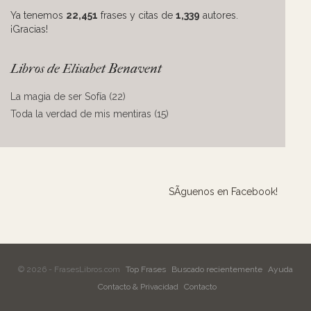
Ya tenemos
22,451
frases y citas de
1,339
autores.
¡Gracias!
Libros de Elisabet Benavent
La magia de ser Sofía (22)
Toda la verdad de mis mentiras (15)
SÃ­guenos en Facebook!
© 2026 - FrasesLibros.com
Top Frases
Buscado recientemente
Ayuda
Contacto & Privacidad
Contacto