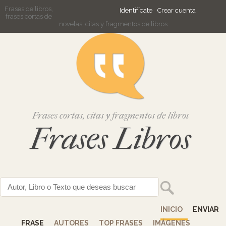
Frases de libros,
Identifícate
Crear cuenta
frases cortas de
novelas, citas y fragmentos de libros
Frases cortas, citas y fragmentos de libros
Frases Libros
INICIO
ENVIAR
FRASE
AUTORES
TOP FRASES
IMÁGENES