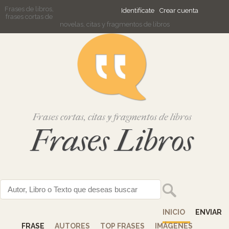
Frases de libros,
Identifícate
Crear cuenta
frases cortas de
novelas, citas y fragmentos de libros
Frases cortas, citas y fragmentos de libros
Frases Libros
INICIO
ENVIAR
FRASE
AUTORES
TOP FRASES
IMÁGENES